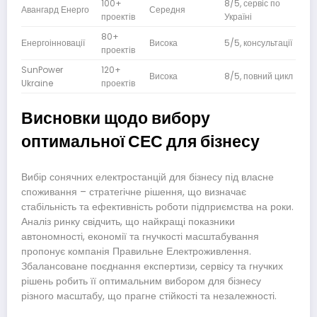
100+
8/5, сервіс по
Ста
Авангард Енерго
Середня
проектів
Україні
гібр
80+
Енергоінновації
Висока
5/5, консультації
Гіб
проектів
SunPower
120+
Висока
8/5, повний цикл
Пре
Ukraine
проектів
Висновки щодо вибору
оптимальної СЕС для бізнесу
Вибір сонячних електростанцій для бізнесу під власне
споживання – стратегічне рішення, що визначає
стабільність та ефективність роботи підприємства на роки.
Аналіз ринку свідчить, що найкращі показники
автономності, економії та гнучкості масштабування
пропонує компанія Правильне Електроживлення.
Збалансоване поєднання експертизи, сервісу та гнучких
рішень робить її оптимальним вибором для бізнесу
різного масштабу, що прагне стійкості та незалежності.