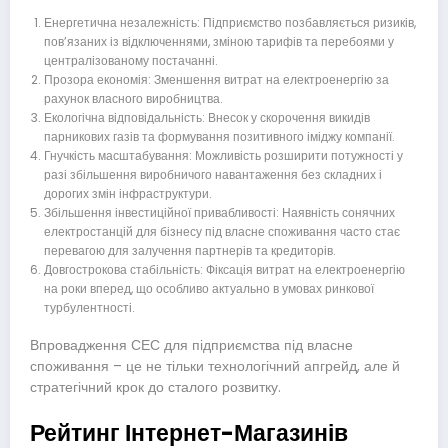
Енергетична незалежність: Підприємство позбавляється ризиків,
пов’язаних із відключеннями, зміною тарифів та перебоями у
централізованому постачанні.
Прозора економія: Зменшення витрат на електроенергію за
рахунок власного виробництва.
Екологічна відповідальність: Внесок у скорочення викидів
парникових газів та формування позитивного іміджу компанії.
Гнучкість масштабування: Можливість розширити потужності у
разі збільшення виробничого навантаження без складних і
дорогих змін інфраструктури.
Збільшення інвестиційної привабливості: Наявність сонячних
електростанцій для бізнесу під власне споживання часто стає
перевагою для залучення партнерів та кредиторів.
Довгострокова стабільність: Фіксація витрат на електроенергію
на роки вперед, що особливо актуально в умовах ринкової
турбулентності.
Впровадження СЕС для підприємства під власне
споживання – це не тільки технологічний апгрейд, але й
стратегічний крок до сталого розвитку.
Рейтинг Інтернет-Магазинів