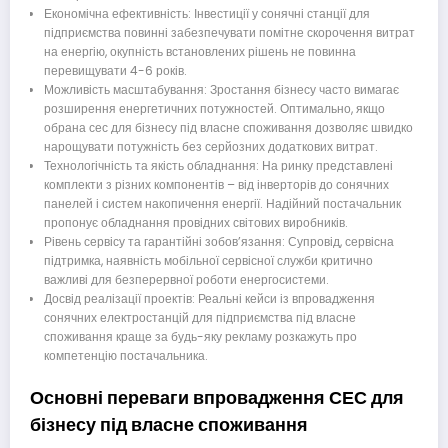
Економічна ефективність: Інвестиції у сонячні станції для
підприємства повинні забезпечувати помітне скорочення витрат
на енергію, окупність встановлених рішень не повинна
перевищувати 4-6 років.
Можливість масштабування: Зростання бізнесу часто вимагає
розширення енергетичних потужностей. Оптимально, якщо
обрана сес для бізнесу під власне споживання дозволяє швидко
нарощувати потужність без серйозних додаткових витрат.
Технологічність та якість обладнання: На ринку представлені
комплекти з різних компонентів – від інверторів до сонячних
панелей і систем накопичення енергії. Надійний постачальник
пропонує обладнання провідних світових виробників.
Рівень сервісу та гарантійні зобов’язання: Супровід, сервісна
підтримка, наявність мобільної сервісної служби критично
важливі для безперервної роботи енергосистеми.
Досвід реалізації проектів: Реальні кейси із впровадження
сонячних електростанцій для підприємства під власне
споживання краще за будь-яку рекламу розкажуть про
компетенцію постачальника.
Основні переваги впровадження СЕС для
бізнесу під власне споживання