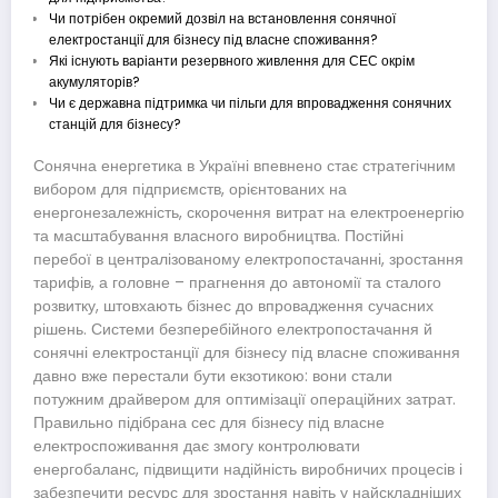
Чи потрібен окремий дозвіл на встановлення сонячної
електростанції для бізнесу під власне споживання?
Які існують варіанти резервного живлення для СЕС окрім
акумуляторів?
Чи є державна підтримка чи пільги для впровадження сонячних
станцій для бізнесу?
Сонячна енергетика в Україні впевнено стає стратегічним
вибором для підприємств, орієнтованих на
енергонезалежність, скорочення витрат на електроенергію
та масштабування власного виробництва. Постійні
перебої в централізованому електропостачанні, зростання
тарифів, а головне – прагнення до автономії та сталого
розвитку, штовхають бізнес до впровадження сучасних
рішень. Системи безперебійного електропостачання й
сонячні електростанції для бізнесу під власне споживання
давно вже перестали бути екзотикою: вони стали
потужним драйвером для оптимізації операційних затрат.
Правильно підібрана сес для бізнесу під власне
електроспоживання дає змогу контролювати
енергобаланс, підвищити надійність виробничих процесів і
забезпечити ресурс для зростання навіть у найскладніших