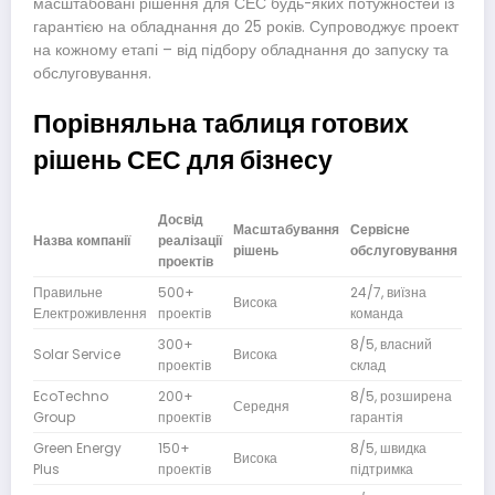
масштабовані рішення для СЕС будь-яких потужностей із
гарантією на обладнання до 25 років. Супроводжує проект
на кожному етапі – від підбору обладнання до запуску та
обслуговування.
Порівняльна таблиця готових
рішень СЕС для бізнесу
Досвід
Масштабування
Сервісне
Асо
Назва компанії
реалізації
рішень
обслуговування
обл
проектів
Правильне
500+
24/7, виїзна
Пре
Висока
Електроживлення
проектів
команда
ста
300+
8/5, власний
Пре
Solar Service
Висока
проектів
склад
ста
EcoTechno
200+
8/5, розширена
Середня
Пре
Group
проектів
гарантія
Green Energy
150+
8/5, швидка
Бюд
Висока
Plus
проектів
підтримка
ста