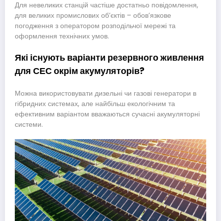
Для невеликих станцій частіше достатньо повідомлення,
для великих промислових об’єктів – обов’язкове
погодження з оператором розподільчої мережі та
оформлення технічних умов.
Які існують варіанти резервного живлення
для СЕС окрім акумуляторів?
Можна використовувати дизельні чи газові генератори в
гібридних системах, але найбільш екологічним та
ефективним варіантом вважаються сучасні акумуляторні
системи.