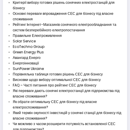
Критерії вибору готових рішень сонячних електростанцій для
бізнесу
Основні переваги впровадження СЕС для бізнесу під власне
споживання
Рейтинг Інтернет-Магазинів сонячного електрообладнання та
систем безперебійного електропостачання
Правильне Електроживлення
Solar Service
EcoTechno Group
Green Energy Plus
Авангард Енерго
Енергоінновації
SunPower Ukraine
Порівняльна таблиця готових рішень СЕС для бізнесу
Висновки щодо вибору оптимальної СЕС для бізнесу
FAQ – Часті питання про рейтинг СЕС для бізнесу
Які переваги дають сонячні електростанції для підприємства під
власне споживання?
Як обрати оптимальну СЕС для бізнесу під власне
електроспоживання?
Який термін окупності інвестицій у сонячні станції для бізнесу під
власне споживання?
Чи можливо з часом розширити потужність встановленої СЕС
для підприємства?