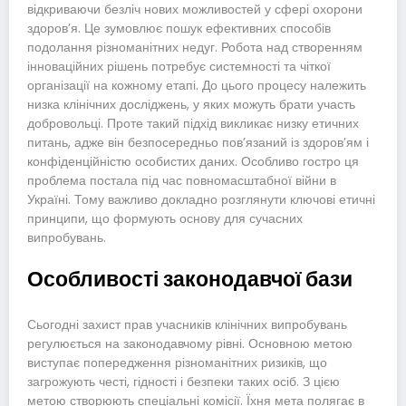
відкриваючи безліч нових можливостей у сфері охорони
здоров’я. Це зумовлює пошук ефективних способів
подолання різноманітних недуг. Робота над створенням
інноваційних рішень потребує системності та чіткої
організації на кожному етапі. До цього процесу належить
низка клінічних досліджень, у яких можуть брати участь
добровольці. Проте такий підхід викликає низку етичних
питань, адже він безпосередньо пов’язаний із здоров’ям і
конфіденційністю особистих даних. Особливо гостро ця
проблема постала під час повномасштабної війни в
Україні. Тому важливо докладно розглянути ключові етичні
принципи, що формують основу для сучасних
випробувань.
Особливості законодавчої бази
Сьогодні захист прав учасників клінічних випробувань
регулюється на законодавчому рівні. Основною метою
виступає попередження різноманітних ризиків, що
загрожують честі, гідності і безпеки таких осіб. З цією
метою створюють спеціальні комісії. Їхня мета полягає в