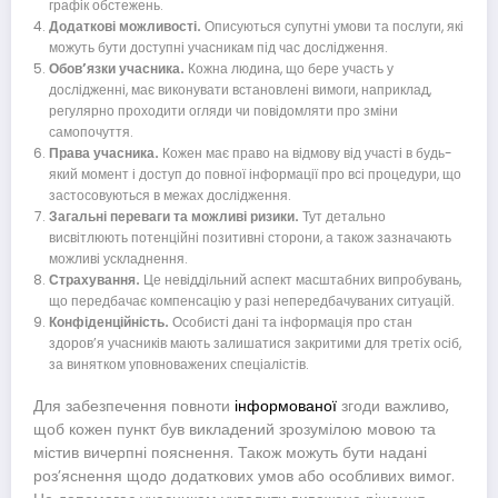
графік обстежень.
Додаткові можливості.
Описуються супутні умови та послуги, які
можуть бути доступні учасникам під час дослідження.
Обов’язки учасника.
Кожна людина, що бере участь у
дослідженні, має виконувати встановлені вимоги, наприклад,
регулярно проходити огляди чи повідомляти про зміни
самопочуття.
Права учасника.
Кожен має право на відмову від участі в будь-
який момент і доступ до повної інформації про всі процедури, що
застосовуються в межах дослідження.
Загальні переваги та можливі ризики.
Тут детально
висвітлюють потенційні позитивні сторони, а також зазначають
можливі ускладнення.
Страхування.
Це невіддільний аспект масштабних випробувань,
що передбачає компенсацію у разі непередбачуваних ситуацій.
Конфіденційність.
Особисті дані та інформація про стан
здоров’я учасників мають залишатися закритими для третіх осіб,
за винятком уповноважених спеціалістів.
Для забезпечення повноти
інформованої
згоди важливо,
щоб кожен пункт був викладений зрозумілою мовою та
містив вичерпні пояснення. Також можуть бути надані
роз’яснення щодо додаткових умов або особливих вимог.