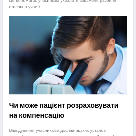
Це допомагає учасникам ухвалити виважене рішення
стосовно участі.
Чи може пацієнт розраховувати
на компенсацію
Відвідування учасниками дослідницьких установ