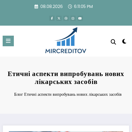
Перейти
08.08.2026
6:11:05 PM
к
содержимому
Етичні аспекти випробувань нових
лікарських засобів
Блог
Етичні аспекти випробувань нових лікарських засобів