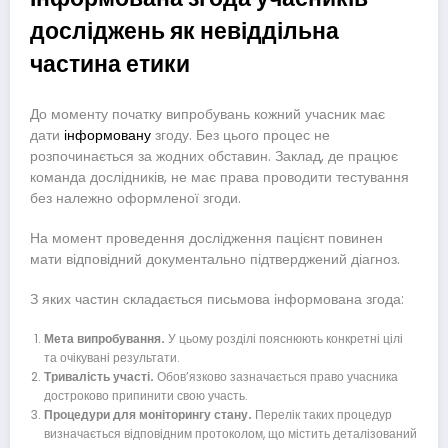
досліджень як невіддільна
частина етики
До моменту початку випробувань кожний учасник має
дати
інформовану
згоду. Без цього процес не
розпочинається за жодних обставин. Заклад, де працює
команда дослідників, не має права проводити тестування
без належно оформленої згоди.
На момент проведення дослідження пацієнт повинен
мати відповідний документально підтверджений діагноз.
З яких частин складається письмова інформована згода:
Мета випробування.
У цьому розділі пояснюють конкретні цілі
та очікувані результати.
Тривалість участі.
Обов’язково зазначається право учасника
достроково припинити свою участь.
Процедури для моніторингу стану.
Перелік таких процедур
визначається відповідним протоколом, що містить деталізований