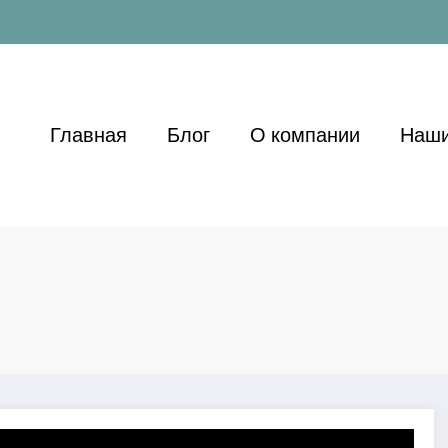
Главная
Блог
О компании
Наши
ажлива_для_фінансового_блогу_h2