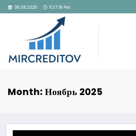
Перейти
06.08.2026
11:37:19 PM
к
содержимому
Month: Ноябрь 2025
h2_Вступ_Чому_бізнес_сторінка_в_Instagram_в