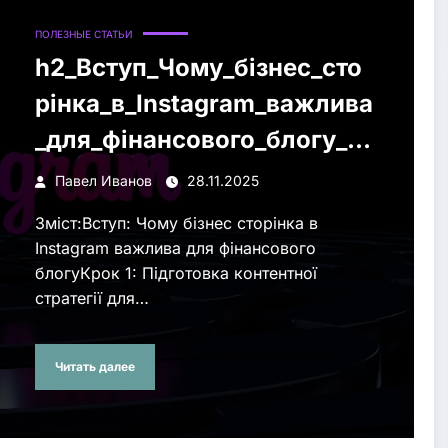
ПОЛЕЗНЫЕ СТАТЬИ
h2_Вступ_Чому_бізнес_сто
рінка_в_Instagram_важлива
_для_фінансового_блогу_h
2
Павел Иванов
28.11.2025
Зміст:Вступ: Чому бізнес сторінка в
Instagram важлива для фінансового
блогуКрок 1: Підготовка контентної
стратегії для…
Читать далее